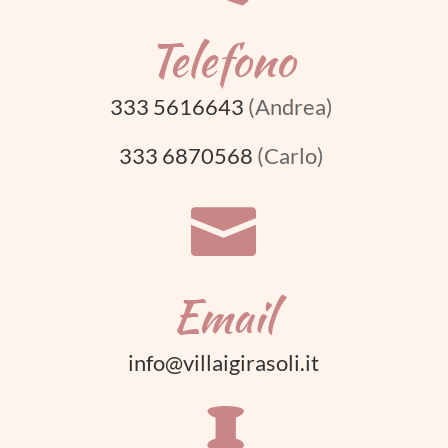
Telefono
333 5616643
(Andrea)
333 6870568
(Carlo)

Email
info@villaigirasoli.it
